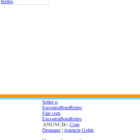
Sobre o
EncontraBomRetiro
Fale com
EncontraBomRetiro
ANUNCIE:
Com
Destaque
|
Anuncie Grátis