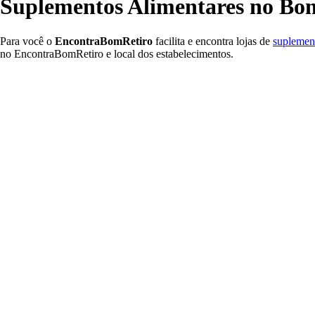
Suplementos Alimentares no Bo
Para você o
EncontraBomRetiro
facilita e encontra lojas de
suplement
no EncontraBomRetiro e local dos estabelecimentos.