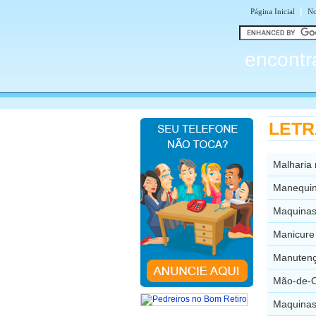
|
Página Inicial
No
encontr
LETRA
Malharia 
Manequin
Maquinas
Manicure 
Manutenç
Mão-de-O
Maquinas