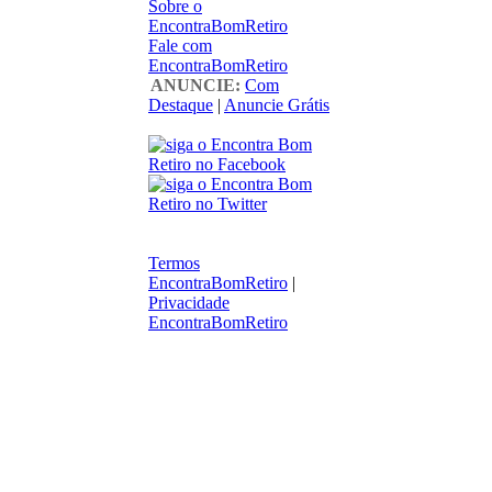
Sobre o
EncontraBomRetiro
Fale com
EncontraBomRetiro
ANUNCIE:
Com
Destaque
|
Anuncie Grátis
Termos
EncontraBomRetiro
|
Privacidade
EncontraBomRetiro