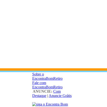
Sobre o
EncontraBomRetiro
Fale com
EncontraBomRetiro
ANUNCIE:
Com
Destaque
|
Anuncie Grátis