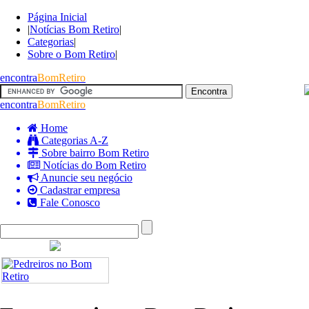
Página Inicial
|
Notícias Bom Retiro
|
Categorias
|
Sobre o Bom Retiro
|
encontra
BomRetiro
encontra
BomRetiro
Home
Categorias A-Z
Sobre bairro Bom Retiro
Notícias do Bom Retiro
Anuncie seu negócio
Cadastrar empresa
Fale Conosco