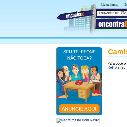
|
Página Inicial
No
encontra
Camis
Para você o
Retiro
e regi