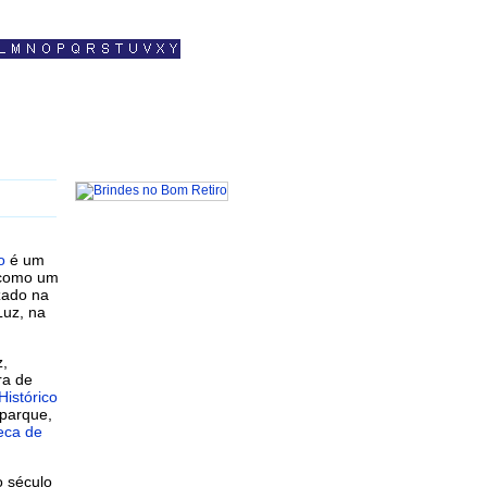
o
é um
 como um
zado na
Luz, na
z,
ra de
istórico
 parque,
eca de
o século