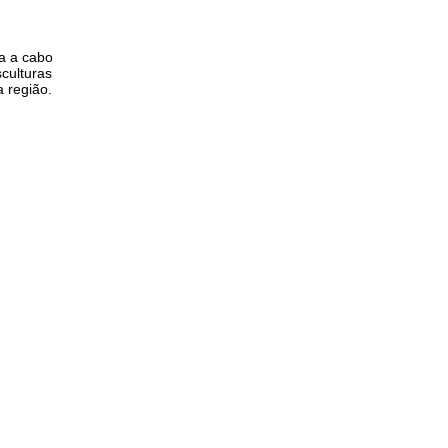
da a cabo
sculturas
a região.