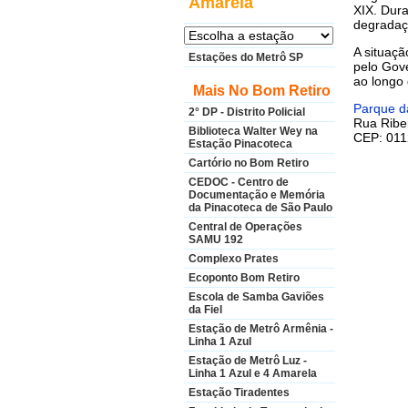
Amarela
XIX. Dur
degradaçã
A situaçã
Estações do Metrô SP
pelo Gove
ao longo
Mais No Bom Retiro
Parque d
2° DP - Distrito Policial
Rua Ribe
Biblioteca Walter Wey na
CEP: 011
Estação Pinacoteca
Cartório no Bom Retiro
CEDOC - Centro de
Documentação e Memória
da Pinacoteca de São Paulo
Central de Operações
SAMU 192
Complexo Prates
Ecoponto Bom Retiro
Escola de Samba Gaviões
da Fiel
Estação de Metrô Armênia -
Linha 1 Azul
Estação de Metrô Luz -
Linha 1 Azul e 4 Amarela
Estação Tiradentes