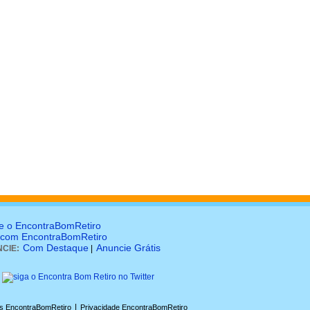
e o EncontraBomRetiro
 com EncontraBomRetiro
Com Destaque
Anuncie Grátis
CIE:
|
|
s EncontraBomRetiro
Privacidade EncontraBomRetiro