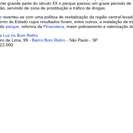
ante grande parte do século XX o parque passou um grave período de
o, servindo de zona de prostituição e tráfico de drogas.
o reverteu-se com uma política de revitalização da região central leva
rno do Estado cujos resultados foram, entre outros, a instalação de e
 do
parque
, reforma da
Pinacoteca
, maior policiamento e valorização d
a Luz no Bom Retiro
iro de Lima, 99 -
Bairro Bom Retiro
- São Paulo - SP
22-000