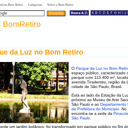
|
|
|
tícias Bom Retiro
Categorias
Sobre o Bom Retiro
a
BomRetiro
ue da Luz no Bom Retiro
O
Parque da Luz no Bom Retir
espaço público, caracterizado
parque com 113.400 m², locali
avenida Tiradentes, região da 
cidade de São Paulo, Brasil.
Está ao lado da Estação da Lu
próximo ao Museu de Arte Sac
São Paulo e ao
Departamento H
da Prefeitura do Município
. No
encontra-se a sede da
Pinacot
São Paulo
.
ente um jardim botânico, foi transformado em parque público no fim d