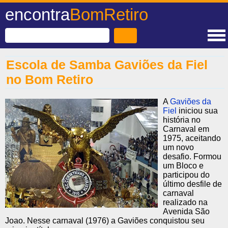
encontra
BomRetiro
Escola de Samba Gaviões da Fiel
no Bom Retiro
A
Gaviões da
Fiel
iniciou sua
história no
Carnaval em
1975, aceitando
um novo
desafio. Formou
um Bloco e
participou do
último desfile de
carnaval
realizado na
Avenida São
Joao. Nesse carnaval (1976) a Gaviões conquistou seu