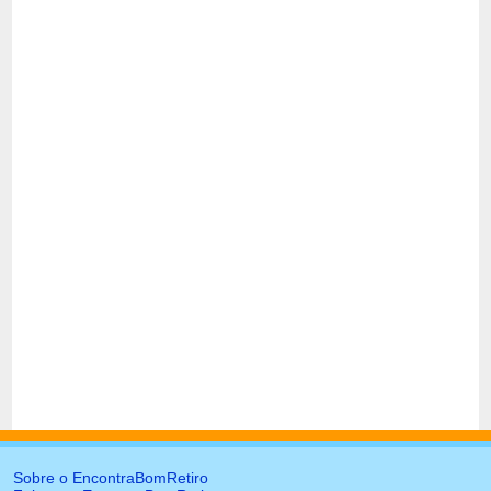
Sobre o EncontraBomRetiro