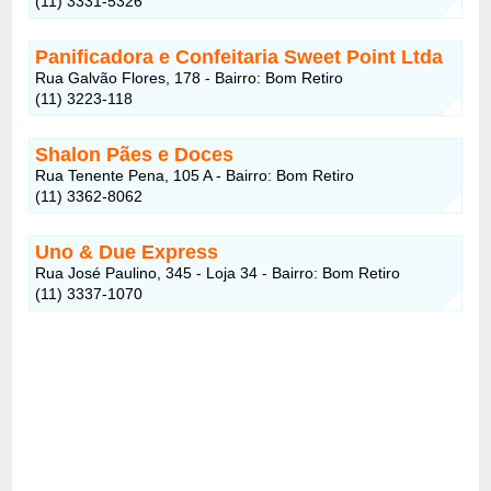
(11) 3331-5326
Panificadora e Confeitaria Sweet Point Ltda
Rua Galvão Flores, 178 - Bairro: Bom Retiro
(11) 3223-118
Shalon Pães e Doces
Rua Tenente Pena, 105 A - Bairro: Bom Retiro
(11) 3362-8062
Uno & Due Express
Rua José Paulino, 345 - Loja 34 - Bairro: Bom Retiro
(11) 3337-1070