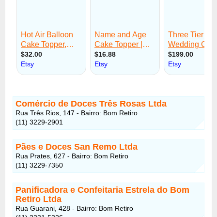
Comércio de Doces Três Rosas Ltda
Rua Três Rios, 147 - Bairro: Bom Retiro
(11) 3229-2901
Pães e Doces San Remo Ltda
Rua Prates, 627 - Bairro: Bom Retiro
(11) 3229-7350
Panificadora e Confeitaria Estrela do Bom
Retiro Ltda
Rua Guarani, 428 - Bairro: Bom Retiro