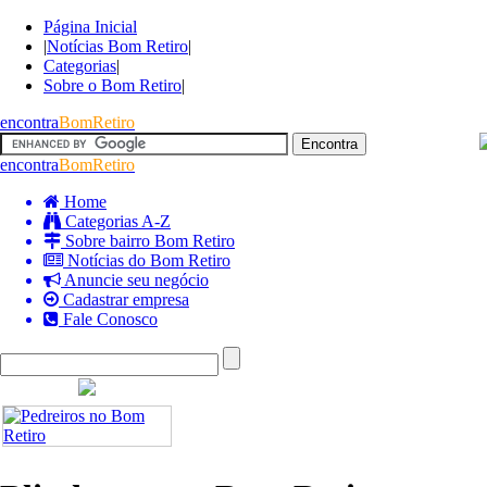
Página Inicial
|
Notícias Bom Retiro
|
Categorias
|
Sobre o Bom Retiro
|
encontra
BomRetiro
encontra
BomRetiro
Home
Categorias A-Z
Sobre bairro Bom Retiro
Notícias do Bom Retiro
Anuncie seu negócio
Cadastrar empresa
Fale Conosco