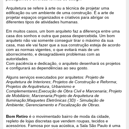
Arquitetura se refere à arte ou a técnica de projetar uma
edificação ou um ambiente de uma construção. É a arte de
projetar espaços organizados e criativos para abrigar os
diferentes tipos de atividades humanas.
Em muitos casos, um bom arquiteto faz a diferença entre uma
casa dos sonhos e outra que passa despercebida. Um bom
arquiteto não vai somente conseguir tirar o máximo da sua
casa, mas ele vai fazer que a sua construção esteja de acordo
com as normas vigentes, o que evitará mais de um
aborrecimento, e desagradáveis problemas com as
autoridades.
Com paciência e dedicação, o arquiteto desenhará os projetos
e configurará as dependências ao seu gosto.
Alguns serviços executados por arquitetos:
Projeto de
Arquitetura de Interiores
;
Projetos de Construção e Reforma
;
Projetos de Arquitretura
,
Urbanismo e
Complementares
;
Execução de Obra Civil e Marcenaria
;
Projeto
de Mobiliário
;
Marcenaria
;
Projeto de Arquitetura de
Iluminação
;
Maquetes Eletrônicas (3D) - Simulação de
Ambiente
;
Gerenciamento e Fiscalização de Obras
.
Bom Retiro
é o movimentado bairro de moda da cidade,
repleto de lojas discretas que vendem roupas, tecidos e
acessórios. Famosa por sua acústica, a Sala São Paulo é uma