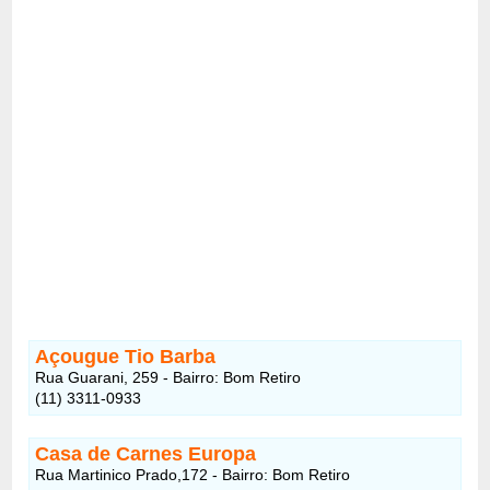
Açougue Tio Barba
Rua Guarani, 259 - Bairro: Bom Retiro
(11) 3311-0933
Casa de Carnes Europa
Rua Martinico Prado,172 - Bairro: Bom Retiro