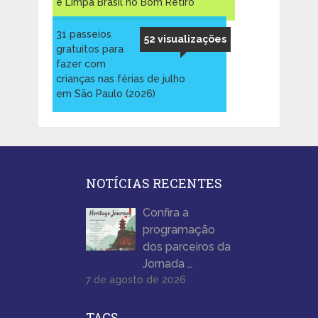
e Limpa Brasil no Bom Retiro
31 passeios
52 visualizações
gratuitos para
fazer com
crianças nas férias de julho
em São Paulo (2026)
NOTÍCIAS RECENTES
Confira a
programação
dos parceiros da
Jornada …
7 de agosto de 2026
TAGS